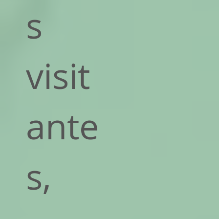
s
visit
ante
s,