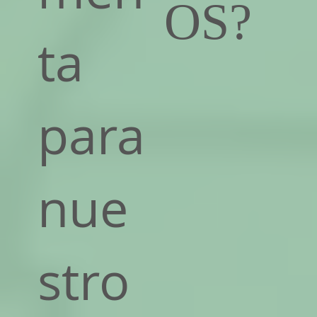
OS?
ta
para
nue
stro