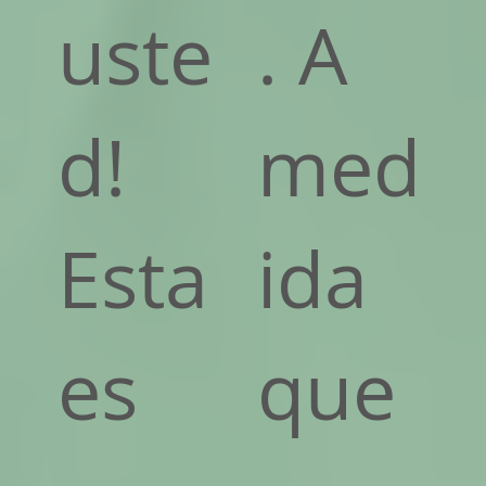
uste
. A
d!
med
Esta
ida
es
que