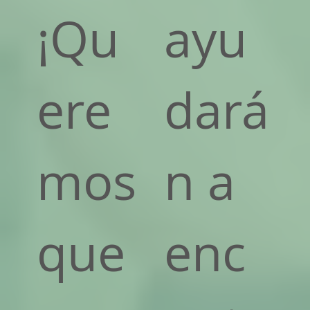
¡Qu
ayu
ere
dará
mos
n a
que
enc