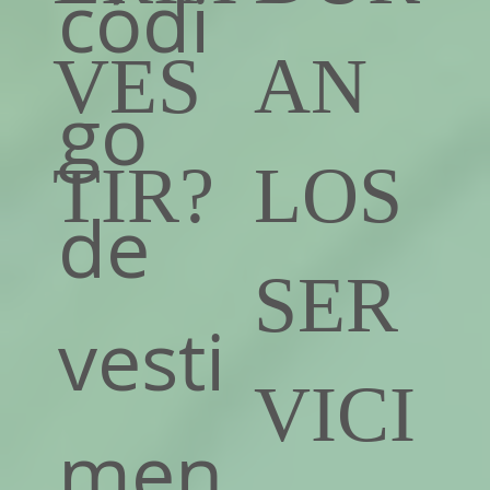
códi
VES
AN
go
TIR?
LOS
de
SER
vesti
VICI
men