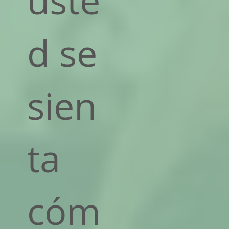
uste
d se
sien
ta
cóm