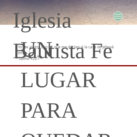
Iglesia
UN
Bautista Fe
" Yo me alegré con los que me decían: A la casa de Jehová
iremos."
~ Salmo 122:1
LUGAR
PARA