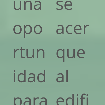
una
se
opo
acer
rtun
que
idad
al
para
edifi