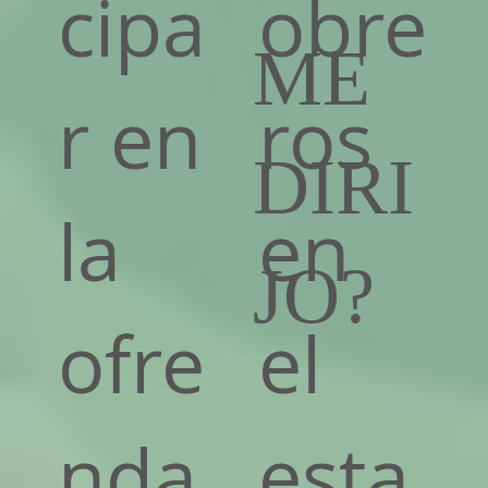
cipa
obre
ME
r en
ros
DIRI
la
en
JO?
ofre
el
nda
esta