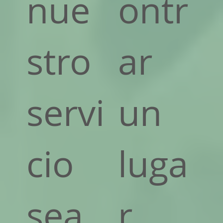
nue
ontr
stro
ar
servi
un
cio
luga
sea
r