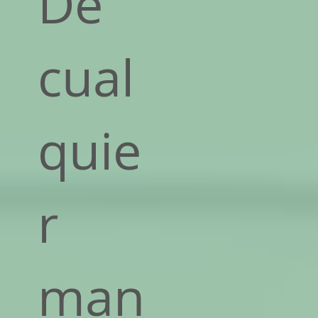
De
cual
quie
r
man