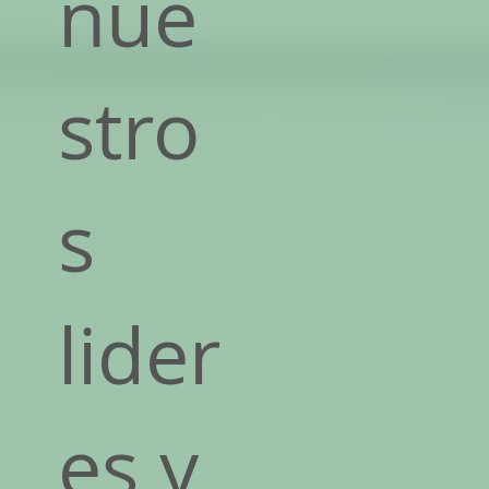
nue
stro
s
lider
es y