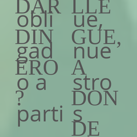
DAR
LLE
obli
ue,
DIN
GUE,
gad
nue
ERO
A
o a
stro
?
DON
parti
s
DE