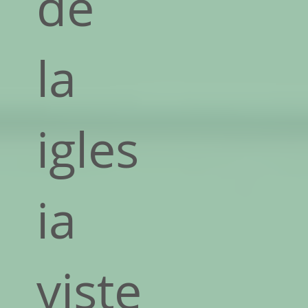
de
la
igles
ia
viste