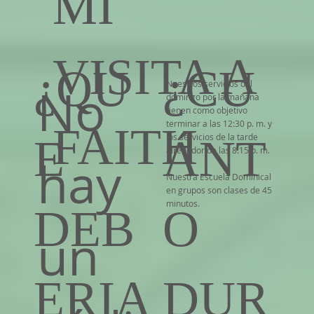
MI
VISITA A
¿QU
¿CU
Nuestros servicios del
No
domingo por la mañana
tienen como objetivo
terminar a las 12:30 p. m. y
FAITH
los servicios de la tarde
E
ÁNT
alrededor de las 8:15 p. m.
hay
Nuestra Escuela Dominical
en grupos son clases de 45
minutos.
DEB
O
un
ERIA
DUR