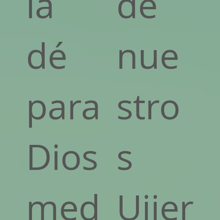
ia
de
dé
nue
para
stro
Dios
s
med
Ujier