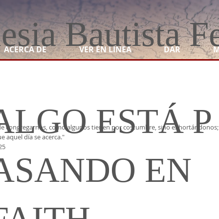
lesia Bautista F
ACERCA DE
VER EN LINEA
DAR
M
ALGO ESTÁ P
e congregarnos, como algunos tienen por costumbre, sino exhortándonos; 
e aquel día se acerca."
25
ASANDO EN