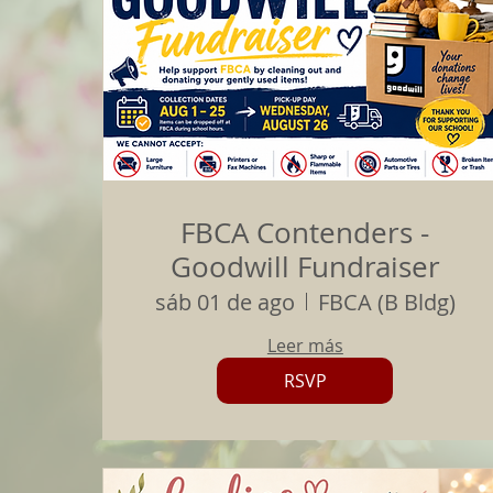
FBCA Contenders -
Goodwill Fundraiser
sáb 01 de ago
FBCA (B Bldg)
Leer más
RSVP