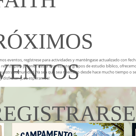
FAITH
RÓXIMOS
s eventos, regístrese para actividades y manténgase actualizado con fecha
VENTOS
 retiros para jóvenes hasta interesantes grupos de estudio bíblico, ofrecem
er nuestra comunidad. Ya sea que sea miembro desde hace mucho tiempo o s
y disfrutar. ¡Los esperamos!
REGISTRARS