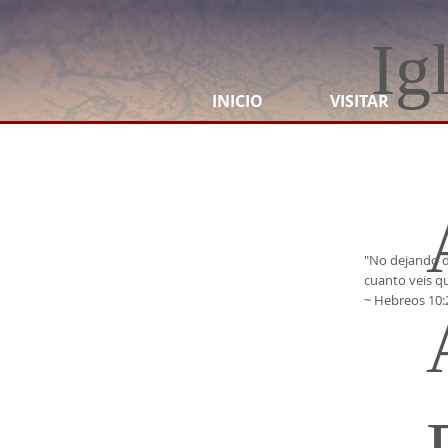
Ig
INICIO
VISITAR
"No dejando d
cuanto veis qu
~ Hebreos 10: