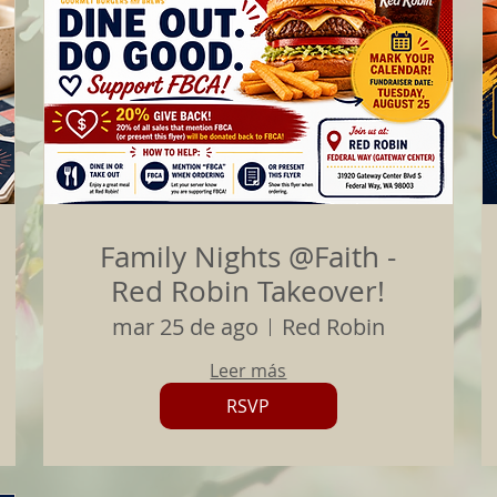
Family Nights @Faith -
Red Robin Takeover!
mar 25 de ago
Red Robin
Leer más
RSVP