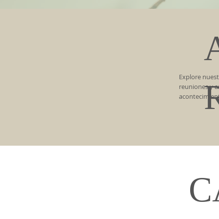
Explore nuest
reuniones y a
acontecimient
C