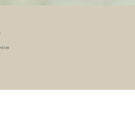
S
estras