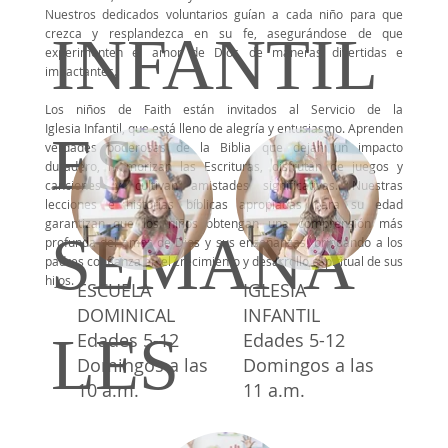
Nuestros dedicados voluntarios guían a cada niño para que
crezca y resplandezca en su fe, asegurándose de que
INFANTIL
experimenten el amor de Dios de maneras divertidas e
impactantes.
Los niños de Faith
están invitados al Servicio d
e la
Iglesia
Infantil, que
está
lleno de alegría y entusiasmo. Aprenden
ES
verdades poderosas de la Biblia que dejan un impacto
duradero, memorizan las Escrituras, disfrutan de juegos y
canciones y cultivan amistades significativas.
Nuestras
lecciones e historias bíblicas apropiadas para su edad
garantizan que los niños obtengan una comprensión más
SEMANA
profunda del amor de Dios y sus enseñanzas, brindando a los
padres confianza en el crecimiento y desarrollo espiritual de sus
hijos.
ESCUELA
IGLESIA
DOMINICAL
INFANTIL
LES
Edades 5-12
Edades 5-12
Domingos a las
Domingos a las
10 a.m.
11 a.m.