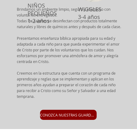
NIÑOS
WIGGLES
Brindamos un ambiente limpio, seguro y afectuoso con
PEQUEÑOS
voluntarios entregados.
3-4 años
1-2 años
Todas los salones se desinfectan con productos totalmente
naturales y libres de químicos antes y después de cada clase.
Presentamos enseñanza bíblica apropiada para su edad y
adaptada a cada niño para que pueda experimentar el amor
de Cristo por parte de los voluntarios que los cuidan. Nos
esforzamos por promover una atmósfera de amor y alegría
centrada en Cristo.
Creemos en la estructura que cuenta con un programa de
aprendizaje y reglas que se implementan y aplican en los
primeros años ayudan a preparar el corazón de cada niño
para recibir a Cristo como su Señor y Salvador a una edad
temprana.
CONOZCA NUESTRAS GUARDERIAS