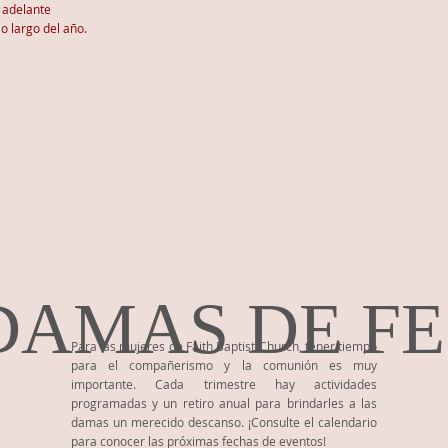
 adelante
lo largo del año.
DAMAS DE FE
Para las mujeres de Faith Baptist Church, tener tiempo
para el compañerismo y la comunión es muy
importante. Cada trimestre hay actividades
programadas y un retiro anual para brindarles a las
damas un merecido descanso. ¡Consulte el calendario
para conocer las próximas fechas de eventos!