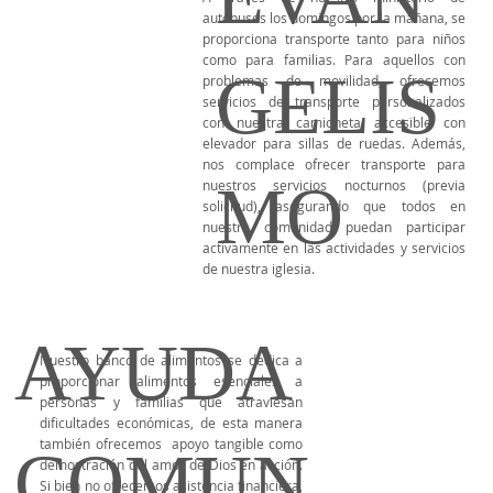
autobuses los domingos por la mañana, se
proporciona transporte tanto para niños
como para familias. Para aquellos con
GELIS
problemas de movilidad, ofrecemos
servicios de transporte personalizados
con nuestra camioneta accesible con
elevador para sillas de ruedas. Además,
nos complace ofrecer transporte para
MO
nuestros servicios nocturnos (previa
solicitud), asegurando que todos en
nuestra comunidad puedan participar
activamente en las actividades y servicios
de nuestra iglesia.
AYUDA
Nuestro banco de alimentos se dedica a
proporcionar alimentos esenciales a
personas y familias que atraviesan
dificultades económicas, de esta manera
también ofrecemos apoyo tangible como
COMUN
demostración del amor de Dios en acción.
Si bien no ofrecemos asistencia financiera,