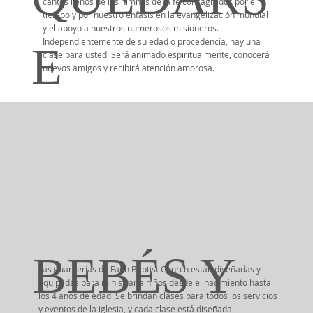
cantos llenos de los himnos de la fe consagrados por el
tiempo y por nuestro énfasis en la evangelización mundial
y el apoyo a nuestros numerosos misioneros.
Independientemente de su edad o procedencia, hay una
E
clase para usted. Será animado espiritualmente, conocerá
nuevos amigos y recibirá atención amorosa.
BEBÉS Y
Las guarderías de Faith Baptist Church están diseñadas y
equipadas para ministrar a niños desde el nacimiento hasta
los 4 años de edad. Se brindan clases para todos los servicios
y eventos de la iglesia, y cada clase está diseñada