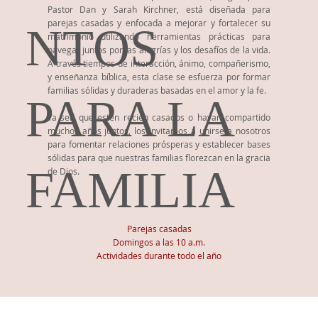
Pastor Dan y Sarah Kirchner, está diseñada para
parejas casadas y enfocada a mejorar y fortalecer su
NTOS
matrimonio utilizando herramientas prácticas para
navegar juntos por las alegrías y los desafíos de la vida.
A través tiempos de interacción, ánimo, compañerismo,
y enseñanza bíblica, esta clase se esfuerza por formar
familias sólidas y duraderas basadas en el amor y la fe.
PARA LA
Ya sea que estén recién casados o hayan compartido
muchos años juntos, los invitamos a unirse a nosotros
para fomentar relaciones prósperas y establecer bases
sólidas para que nuestras familias florezcan en la gracia
FAMILIA
de Dios.
Parejas
casadas
Domingos a las 10 a.m.
Actividades durante todo el año