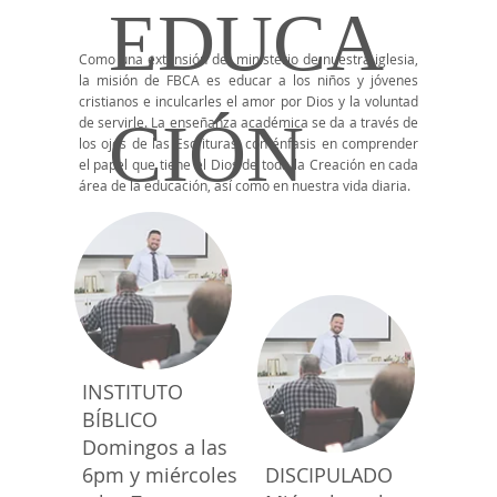
EDUCA
Como una extensión del ministerio de nuestra iglesia,
la misión de FBCA es educar a los niños y jóvenes
cristianos e inculcarles el amor por Dios y la voluntad
CIÓN
de servirle. La enseñanza académica se da a través de
los ojos de las Escrituras, con énfasis en comprender
el papel que tiene el Dios de toda la Creación en cada
área de la educación, así como en nuestra vida diaria.
INSTITUTO
BÍBLICO
Domingos a las
6pm y miércoles
DISCIPULADO