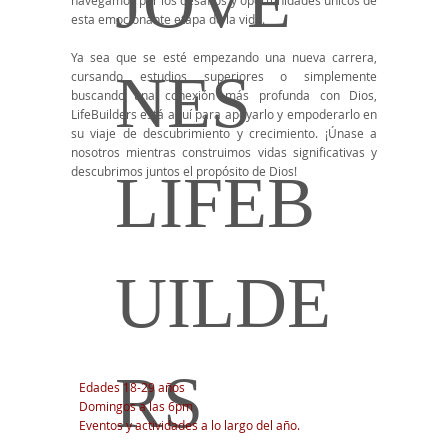
JÓVE
esta emocionante etapa de la vida.
Ya sea que se esté empezando una nueva carrera,
NES
cursando estudios superiores o simplemente
buscando una conexión más profunda con Dios,
LifeBuilders está aquí para apoyarlo y empoderarlo en
su viaje de descubrimiento y crecimiento. ¡Únase a
nosotros mientras construimos vidas significativas y
LIFEB
descubrimos juntos el propósito de Dios!
UILDE
RS
Edades 18-29 años
Domingos a las 6pm
Eventos y actividades a lo largo del año.