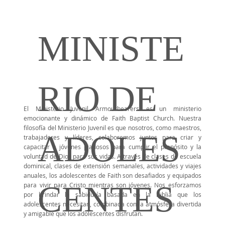
MINISTE
RIO DE
El Ministerio Juvenil Armourbearers es un ministerio
emocionante y dinámico de Faith Baptist Church. Nuestra
filosofía del Ministerio Juvenil es que nosotros, como maestros,
ADOLES
trabajadores y líderes, colaboremos juntos para criar y
capacitar a jóvenes piadosos para cumplir el propósito y la
voluntad de Dios para sus vidas. A través de clases de escuela
dominical, clases de extensión semanales, actividades y viajes
anuales, los adolescentes de Faith son desafiados y equipados
CENTES
para vivir para Cristo mientras son jóvenes. Nos esforzamos
por brindar la sabiduría basada en la Biblia que los
adolescentes necesitan, combinada con la atmósfera divertida
y amigable que los adolescentes disfrutan.