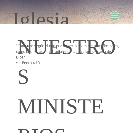
Iglesia
NUESTRO
Bautista Fe
"
Cada uno según el don que ha recibido, minístrelo a los otros,
como buenos administradores de la multiforme gracia de
Dios
"
~ 1 Pedro 4:10
S
MINISTE