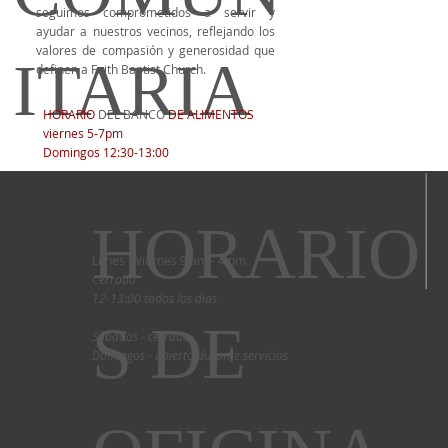
seguimos comprometidos a servir y
ayudar a nuestros vecinos, reflejando los
valores de compasión y generosidad que
ITARIA
definen a Faith Baptist Church.
HORARIO
DEL BANCO
DE ALIMENTOS
viernes 5-7pm
Domingos 12:30-13:00
HORARIO
Lunes - Viernes 9 am - 4 pm
Cerrado
12-13:00 todos los días
S DE
Sábados - cerrado
Domingos - abierto durante servicios