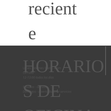
recient
e
HORARIO
Lunes - Viernes 9 am - 4 pm
Cerrado
12-13:00 todos los días
S DE
Sábados - cerrado
Domingos - abierto durante servicios