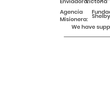
Victoria
Enviadora:
Agencia
Fundac
Shelby
Misionera:
We have suppo