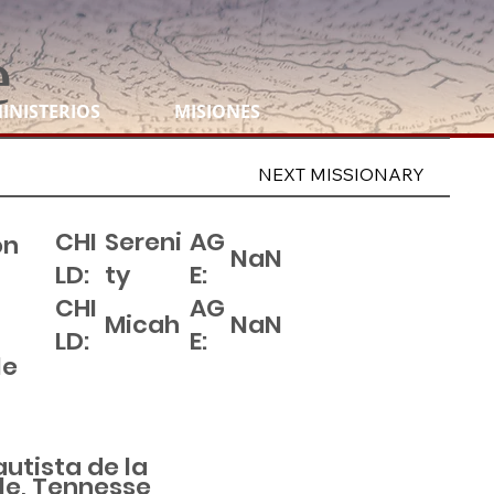
e
INISTERIOS
MISIONES
NEXT MISSIONARY
CHI
Sereni
AG
ón
NaN
LD:
ty
E:
CHI
AG
Micah
NaN
LD:
E:
le
autista de la
lle, Tennesse