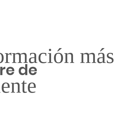
ormación más
re de
iente