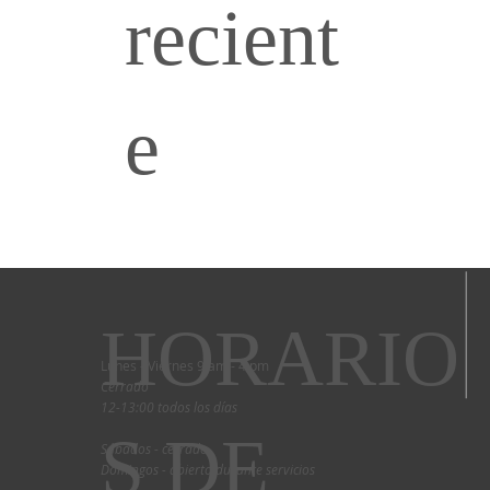
recient
e
HORARIO
Lunes - Viernes 9 am - 4 pm
Cerrado
12-13:00 todos los días
S DE
Sábados - cerrado
Domingos - abierto durante servicios