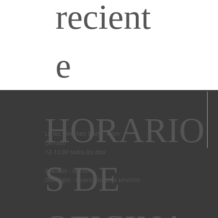
recient
e
HORARIO
Lunes - Viernes 9 am - 4 pm
Cerrado
12-13:00 todos los días
S DE
Sábados - cerrado
Domingos - abierto durante servicios