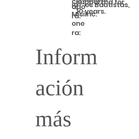
cio:
supported for
ia
es Bautistas,
o:
ado
10 years.
Misi
Inc.
ra:
one
ra:
Inform
ación
más