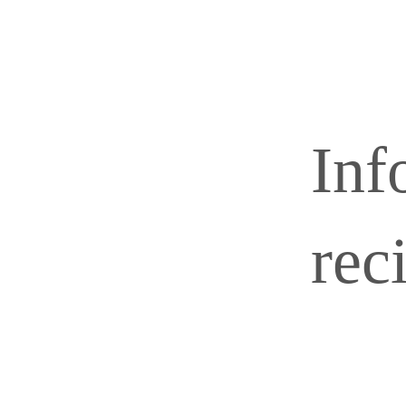
Inf
rec