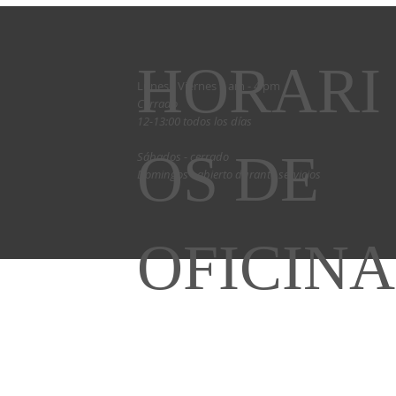
HORARI
Lunes - Viernes 9 am - 4 pm
Cerrado
12-13:00 todos los días
OS DE
Sábados - cerrado
Domingos - abierto durante servicios
OFICINA