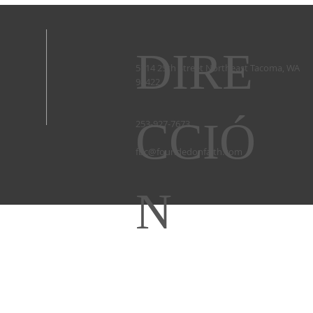
DIRE
5714 29th Street Northeast Tacoma, WA
98422 ​
CCIÓ
253-927-7673 ​
fbc@foundedonfaith.com
N