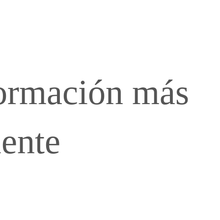
ormación más
iente