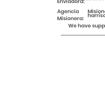
Enviadora:
Agencia
Mision
harris
Misionera:
We have suppo