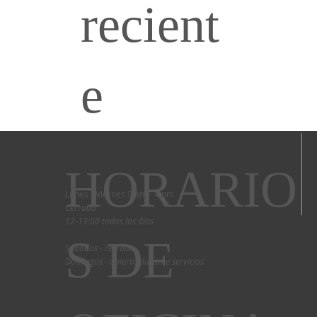
recient
e
HORARIO
Lunes - Viernes 9 am - 4 pm
Cerrado
12-13:00 todos los días
S DE
Sábados - cerrado
Domingos - abierto durante servicios