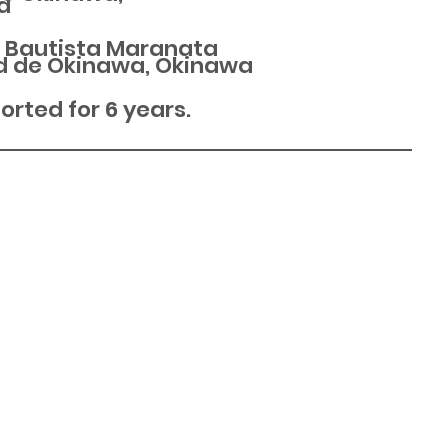
a
a Bautista Maranata
d de Okinawa, Okinawa
rted for 6 years.