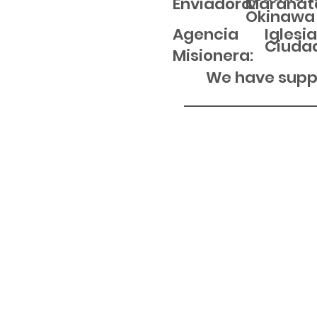
Maranat
Enviadora:
Okinawa
Agencia
Iglesi
Ciuda
Misionera:
We have suppo