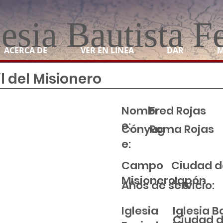
lesia Bautista F
ACERCA DE
VER EN LINEA
DAR
M
il del Misionero
Nombr
Fred Rojas
e:
Cónyug
Roma Rojas
e:
Campo
Ciudad d
Misionero:
Japón
Años de servicio:
6
Iglesia B
Iglesia
Ciudad d