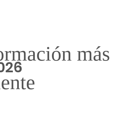
ormación más
2026
iente