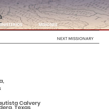
e
INISTERIOS
MISIONES
NEXT MISSIONARY
a,
s
autista Calvery
dera, Texas