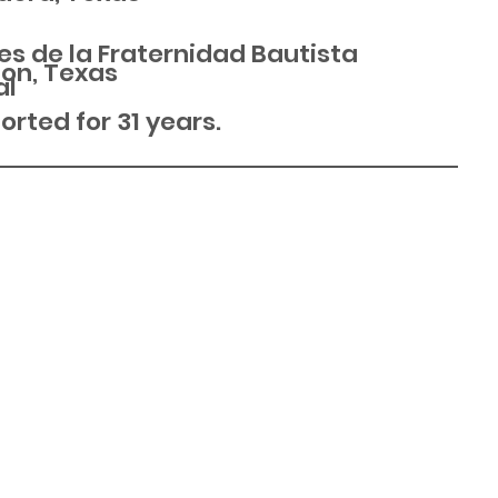
es de la Fraternidad Bautista
ton, Texas
al
rted for 31 years.