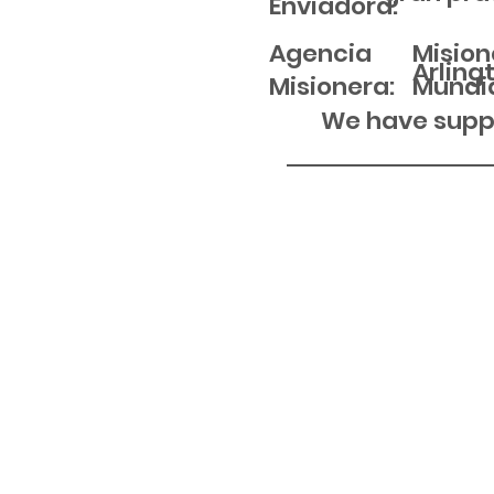
Enviadora:
Agencia
Mision
Arling
Misionera:
Mundi
We have suppo