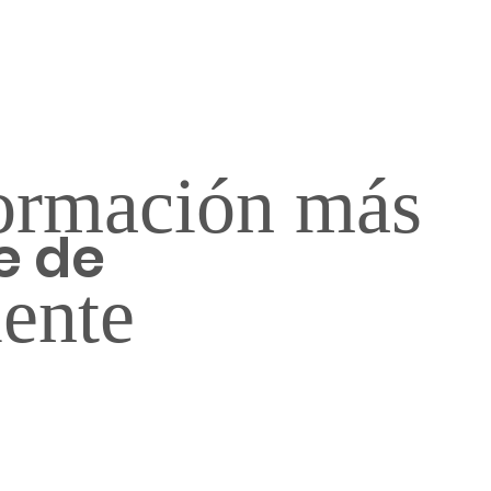
ormación más
e de
iente