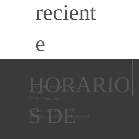
recient
e
HORARIO
Lunes - Viernes 9 am - 4 pm
Cerrado
12-13:00 todos los días
S DE
Sábados - cerrado
Domingos - abierto durante servicios