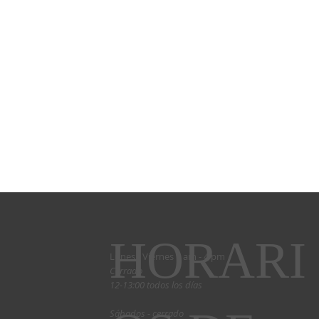
HORARI
Lunes - Viernes 9 am - 4 pm
Cerrado
12-13:00 todos los días
Sábados - cerrado