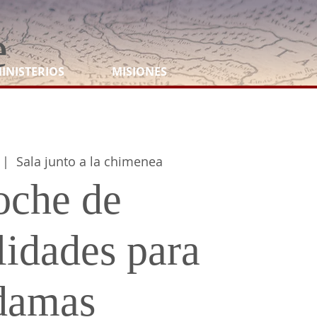
e
INISTERIOS
MISIONES
 |  
Sala junto a la chimenea
oche de
idades para
damas