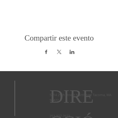
Compartir este evento
DIRE
5714 29th Street Northeast Tacoma, WA
98422 ​
253-927-7673 ​