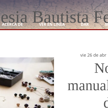
lesia Bautista F
ACERCA DE
VER EN LINEA
DAR
M
vie 26 de abr
 
N
manual