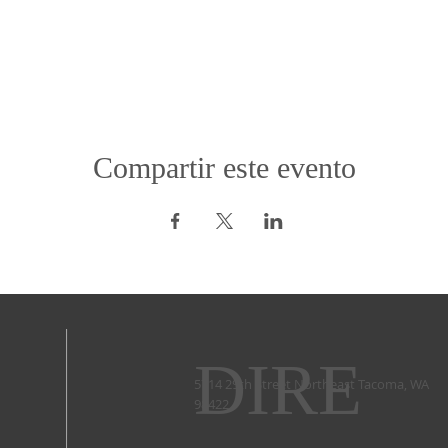
Compartir este evento
DIRE
5714 29th Street Northeast Tacoma, WA
98422 ​