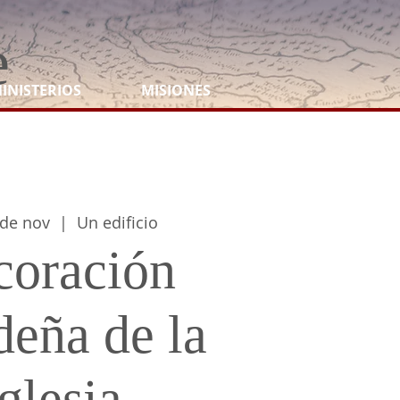
e
INISTERIOS
MISIONES
 de nov
  |  
Un edificio
coración
deña de la
iglesia