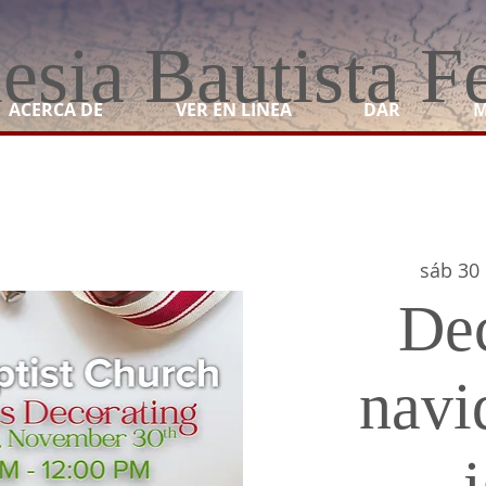
lesia Bautista F
ACERCA DE
VER EN LINEA
DAR
M
sáb 30
De
navi