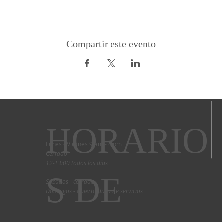
Compartir este evento
HORARIO
Lunes - Viernes 9 am - 4 pm
Cerrado
12-13:00 todos los días
S DE
Sábados - cerrado
Domingos - abierto durante servicios