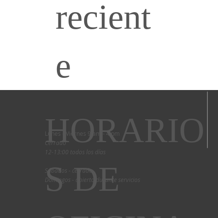
recient
e
HORARIO
Lunes - Viernes 9 am - 4 pm
Cerrado
12-13:00 todos los días
S DE
Sábados - cerrado
Domingos - abierto durante servicios